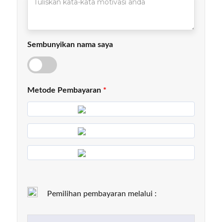
Tuliskan
kata-
kata
motivasi
Sembunyikan nama saya
anda
ya
Metode Pembayaran
*
Pemilihan pembayaran melalui :