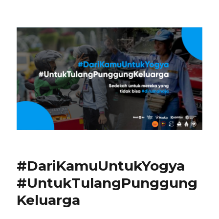
Restoku Donasi x Kuliner Yogya
#DariKamuUntukYogya
#UntukTulangPunggung
Keluarga